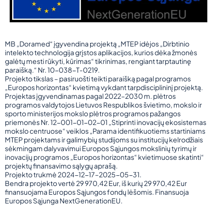
MB „Doramed“ įgyvendina projektą „MTEP idėjos „Dirbtinio
intelekto technologija grįstos aplikacijos, kurios dėka žmonės
galėtų mesti rūkyti, kūrimas“ tikrinimas, rengiant tarptautinę
paraišką.“ Nr. 10-038-T-0219.
Projekto tikslas – pasiruošti teikti paraišką pagal programos
„Europos horizontas“ kvietimą vykdant tarpdisciplininį projektą.
Projektas įgyvendinamas pagal 2022–2030 m. plėtros
programos valdytojos Lietuvos Respublikos švietimo, mokslo ir
sporto ministerijos mokslo plėtros programos pažangos
priemonės Nr. 12-001-01-02-01 „Stiprinti inovacijų ekosistemas
mokslo centruose“ veiklos „Parama identifikuotiems startiniams
MTEP projektams ir galimybių studijoms su institucijų kelrodžiais
sėkmingam dalyvavimui Europos Sąjungos mokslinių tyrimų ir
inovacijų programos „Europos horizontas“ kvietimuose skatinti“
projektų finansavimo sąlygų aprašą.
Projekto trukmė 2024-12-17–2025-05-31.
Bendra projekto vertė 29 970,42 Eur, iš kurių 29 970,42 Eur
finansuojama Europos Sąjungos fondų lėšomis. Finansuoja
Europos Sąjunga NextGenerationEU.