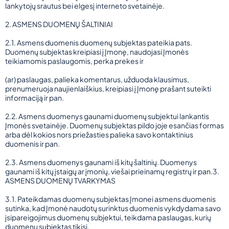
lankytojų srautus bei elgesį interneto svetainėje.
2. ASMENS DUOMENŲ ŠALTINIAI
2.1. Asmens duomenis duomenų subjektas pateikia pats.
Duomenų subjektas kreipiasi į Įmonę, naudojasi Įmonės
teikiamomis paslaugomis, perka prekes ir
(ar) paslaugas, palieka komentarus, užduoda klausimus,
prenumeruoja naujienlaiškius, kreipiasi į Įmonę prašant suteikti
informaciją ir pan.
2.2. Asmens duomenys gaunami duomenų subjektui lankantis
Įmonės svetainėje. Duomenų subjektas pildo joje esančias formas
arba dėl kokios nors priežasties palieka savo kontaktinius
duomenis ir pan.
2.3. Asmens duomenys gaunami iš kitų šaltinių. Duomenys
gaunami iš kitų įstaigų ar įmonių, viešai prieinamų registrų ir pan.3.
ASMENS DUOMENŲ TVARKYMAS
3.1. Pateikdamas duomenų subjektas Įmonei asmens duomenis
sutinka, kad Įmonė naudotų surinktus duomenis vykdydama savo
įsipareigojimus duomenų subjektui, teikdama paslaugas, kurių
duomenų subjektas tikisi.