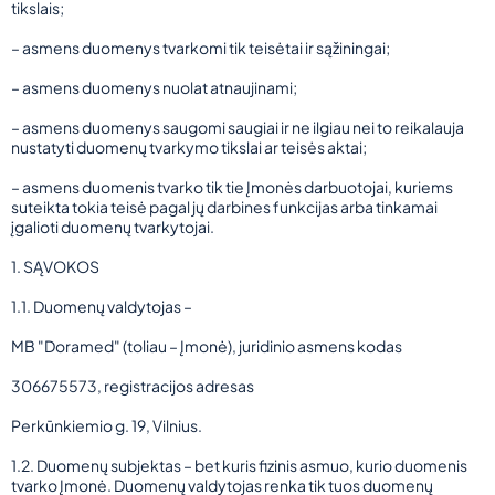
tikslais;
– asmens duomenys tvarkomi tik teisėtai ir sąžiningai;
– asmens duomenys nuolat atnaujinami;
– asmens duomenys saugomi saugiai ir ne ilgiau nei to reikalauja
nustatyti duomenų tvarkymo tikslai ar teisės aktai;
– asmens duomenis tvarko tik tie Įmonės darbuotojai, kuriems
suteikta tokia teisė pagal jų darbines funkcijas arba tinkamai
įgalioti duomenų tvarkytojai.
1. SĄVOKOS
1.1. Duomenų valdytojas –
MB "Doramed" (toliau – Įmonė), juridinio asmens kodas
306675573, registracijos adresas
Perkūnkiemio g. 19, Vilnius.
1.2. Duomenų subjektas – bet kuris fizinis asmuo, kurio duomenis
tvarko Įmonė. Duomenų valdytojas renka tik tuos duomenų