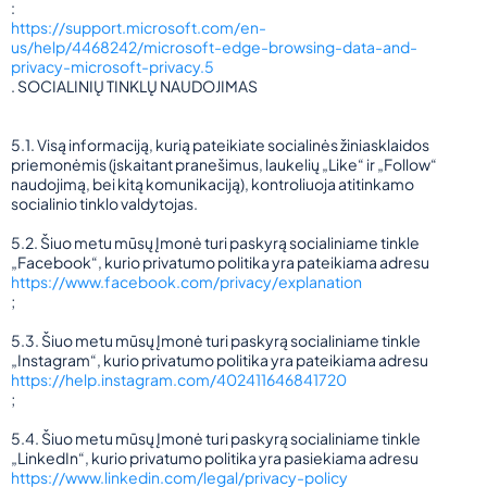
:
https://support.microsoft.com/en-
us/help/4468242/microsoft-edge-browsing-data-and-
privacy-microsoft-privacy.5
. SOCIALINIŲ TINKLŲ NAUDOJIMAS
5.1. Visą informaciją, kurią pateikiate socialinės žiniasklaidos
priemonėmis (įskaitant pranešimus, laukelių „Like“ ir „Follow“
naudojimą, bei kitą komunikaciją), kontroliuoja atitinkamo
socialinio tinklo valdytojas.
5.2. Šiuo metu mūsų Įmonė turi paskyrą socialiniame tinkle
„Facebook“, kurio privatumo politika yra pateikiama adresu
https://www.facebook.com/privacy/explanation
;
5.3. Šiuo metu mūsų Įmonė turi paskyrą socialiniame tinkle
„Instagram“, kurio privatumo politika yra pateikiama adresu
https://help.instagram.com/402411646841720
;
5.4. Šiuo metu mūsų Įmonė turi paskyrą socialiniame tinkle
„LinkedIn“, kurio privatumo politika yra pasiekiama adresu
https://www.linkedin.com/legal/privacy-policy