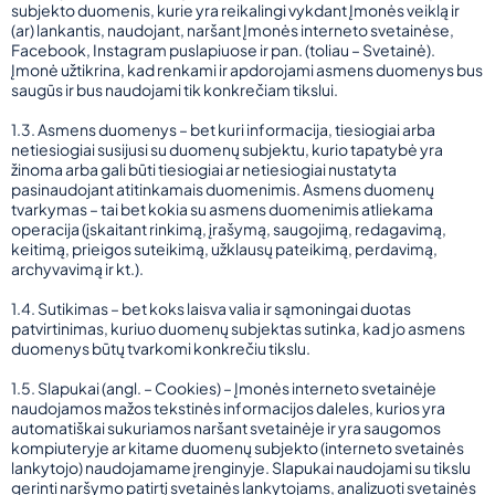
subjekto duomenis, kurie yra reikalingi vykdant Įmonės veiklą ir
(ar) lankantis, naudojant, naršant Įmonės interneto svetainėse,
Facebook, Instagram puslapiuose ir pan. (toliau – Svetainė).
Įmonė užtikrina, kad renkami ir apdorojami asmens duomenys bus
saugūs ir bus naudojami tik konkrečiam tikslui.
1.3. Asmens duomenys – bet kuri informacija, tiesiogiai arba
netiesiogiai susijusi su duomenų subjektu, kurio tapatybė yra
žinoma arba gali būti tiesiogiai ar netiesiogiai nustatyta
pasinaudojant atitinkamais duomenimis. Asmens duomenų
tvarkymas – tai bet kokia su asmens duomenimis atliekama
operacija (įskaitant rinkimą, įrašymą, saugojimą, redagavimą,
keitimą, prieigos suteikimą, užklausų pateikimą, perdavimą,
archyvavimą ir kt.).
1.4. Sutikimas – bet koks laisva valia ir sąmoningai duotas
patvirtinimas, kuriuo duomenų subjektas sutinka, kad jo asmens
duomenys būtų tvarkomi konkrečiu tikslu.
1.5. Slapukai (angl. – Cookies) – Įmonės interneto svetainėje
naudojamos mažos tekstinės informacijos daleles, kurios yra
automatiškai sukuriamos naršant svetainėje ir yra saugomos
kompiuteryje ar kitame duomenų subjekto (interneto svetainės
lankytojo) naudojamame įrenginyje. Slapukai naudojami su tikslu
gerinti naršymo patirtį svetainės lankytojams, analizuoti svetainės