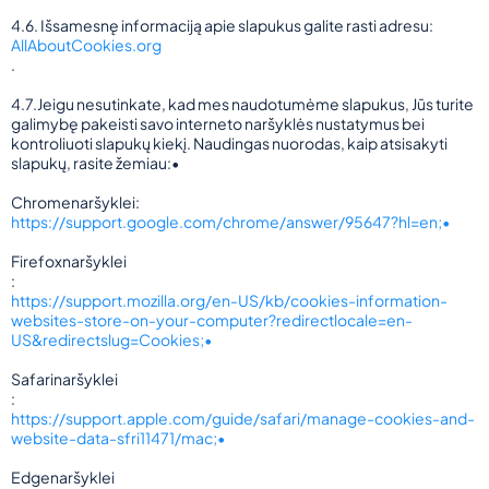
4.6. Išsamesnę informaciją apie slapukus galite rasti adresu:
AllAboutCookies.org
.
4.7.Jeigu nesutinkate, kad mes naudotumėme slapukus, Jūs turite
galimybę pakeisti savo interneto naršyklės nustatymus bei
kontroliuoti slapukų kiekį. Naudingas nuorodas, kaip atsisakyti
slapukų, rasite žemiau:•
Chromenaršyklei:
https://support.google.com/chrome/answer/95647?hl=en;•
Firefoxnaršyklei
:
https://support.mozilla.org/en-US/kb/cookies-information-
websites-store-on-your-computer?redirectlocale=en-
US&redirectslug=Cookies;•
Safarinaršyklei
:
https://support.apple.com/guide/safari/manage-cookies-and-
website-data-sfri11471/mac;•
Edgenaršyklei