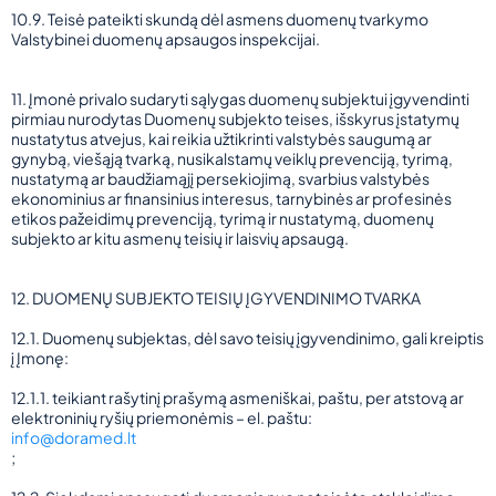
10.9. Teisė pateikti skundą dėl asmens duomenų tvarkymo
Valstybinei duomenų apsaugos inspekcijai.
11. Įmonė privalo sudaryti sąlygas duomenų subjektui įgyvendinti
pirmiau nurodytas Duomenų subjekto teises, išskyrus įstatymų
nustatytus atvejus, kai reikia užtikrinti valstybės saugumą ar
gynybą, viešąją tvarką, nusikalstamų veiklų prevenciją, tyrimą,
nustatymą ar baudžiamąjį persekiojimą, svarbius valstybės
ekonominius ar finansinius interesus, tarnybinės ar profesinės
etikos pažeidimų prevenciją, tyrimą ir nustatymą, duomenų
subjekto ar kitu asmenų teisių ir laisvių apsaugą.
12. DUOMENŲ SUBJEKTO TEISIŲ ĮGYVENDINIMO TVARKA
12.1. Duomenų subjektas, dėl savo teisių įgyvendinimo, gali kreiptis
į Įmonę:
12.1.1. teikiant rašytinį prašymą asmeniškai, paštu, per atstovą ar
elektroninių ryšių priemonėmis – el. paštu:
info@doramed.lt
;