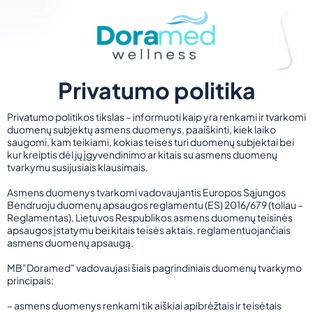
Privatumo politika
Privatumo politikos tikslas – informuoti kaip yra renkami ir tvarkomi
duomenų subjektų asmens duomenys, paaiškinti, kiek laiko
saugomi, kam teikiami, kokias teises turi duomenų subjektai bei
kur kreiptis dėl jų įgyvendinimo ar kitais su asmens duomenų
tvarkymu susijusiais klausimais.
Asmens duomenys tvarkomi vadovaujantis Europos Sąjungos
Bendruoju duomenų apsaugos reglamentu (ES) 2016/679 (toliau –
Reglamentas), Lietuvos Respublikos asmens duomenų teisinės
apsaugos įstatymu bei kitais teisės aktais, reglamentuojančiais
asmens duomenų apsaugą.
MB"Doramed" vadovaujasi šiais pagrindiniais duomenų tvarkymo
principais:
– asmens duomenys renkami tik aiškiai apibrėžtais ir teisėtais