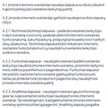
4.1. Įmonė interneto svetainėje naudoja slapukus su tikslu tobulinti
ir gerinti pirkėjų bei svetainės lankytojų patirtį.
4.2. Įmonės interneto svetainėje gali būti naudojamos šios slapukų
rūšys:
4.2.1. Techniniai (būtinieji) slapukai – padeda svetainės lankytojui
rodyti svetainę ir jos turinį, padeda užtikrinti interneto svetainės
funkcionalumą, sukurti paskyrą, prisijungti prie paskyros ir tvarkyti
Jūsų užsakymus. Techniniai slapukai būtini tinkamam interneto
svetainės funkcionalumui ir jų naudojimui svetainės lankytojo
sutikimo nereikia.
4.2.2. Funkciniai slapukai – naudojami siekiant padėti svetainės
lankytojui naudotis Įmonės interneto svetaine, prisiminti naršymo
metu atliktus pasirinkimus ir pageidavimus. Funkciniai slapukai
nėra būtini, kad interneto svetainė galėtų pilnai funkcionuoti,
tačiau jie prideda funkcionalumo ir pagerina Jūsų naudojimosi
Įmonės interneto svetaine patirtį.
4.2.3. Analitiniai slapukai – naudojami siekiant gauti informaciją
apie tai, kaip svetainės lankytojai naudoja Įmonės interneto
svetainę. Tai reikalinga tam, kad galėtumėme Įmonės interneto
svetainę optimizuoti bei ją pagerinti. Analitinių slapukų pagalba