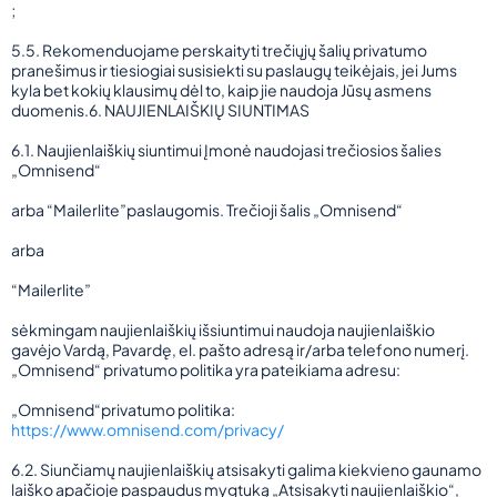
;
5.5. Rekomenduojame perskaityti trečiųjų šalių privatumo
pranešimus ir tiesiogiai susisiekti su paslaugų teikėjais, jei Jums
kyla bet kokių klausimų dėl to, kaip jie naudoja Jūsų asmens
duomenis.6. NAUJIENLAIŠKIŲ SIUNTIMAS
6.1. Naujienlaiškių siuntimui Įmonė naudojasi trečiosios šalies
„Omnisend“
arba “Mailerlite”paslaugomis. Trečioji šalis „Omnisend“
arba
“Mailerlite”
sėkmingam naujienlaiškių išsiuntimui naudoja naujienlaiškio
gavėjo Vardą, Pavardę, el. pašto adresą ir/arba telefono numerį.
„Omnisend“ privatumo politika yra pateikiama adresu:
„Omnisend“privatumo politika:
https://www.omnisend.com/privacy/
6.2. Siunčiamų naujienlaiškių atsisakyti galima kiekvieno gaunamo
laiško apačioje paspaudus mygtuką „Atsisakyti naujienlaiškio“,