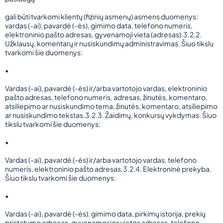
gali būti tvarkomi klientų (fizinių asmenų) asmens duomenys:
vardas (-ai), pavardė (-ės), gimimo data, telefono numeris,
elektroninio pašto adresas, gyvenamoji vieta (adresas).3.2.2.
Užklausų, komentarų ir nusiskundimų administravimas. Šiuo tikslu
tvarkomi šie duomenys:
•
Vardas (-ai), pavardė (-ės) ir/arba vartotojo vardas, elektroninio
pašto adresas, telefono numeris, adresas, žinutės, komentaro,
atsiliepimo ar nusiskundimo tema, žinutės, komentaro, atsiliepimo
ar nusiskundimo tekstas.3.2.3. Žaidimų, konkursų vykdymas. Šiuo
tikslu tvarkomi šie duomenys:
•
Vardas (-ai), pavardė (-ės) ir/arba vartotojo vardas, telefono
numeris, elektroninio pašto adresas.3.2.4. Elektroninė prekyba.
Šiuo tikslu tvarkomi šie duomenys:
•
Vardas (-ai), pavardė (-ės), gimimo data, pirkimų istorija, prekių
pristatymo adresas, gyvenamosios vietos adresas, telefono