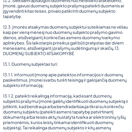
12.2. Siekdami apsaugoti duomenis nuo neteisėto atskleidimo,
Įmonė, gavusi duomenų subjekto prašymą pateikti duomenis ar
įgyvendinti kitas teises, privalo patikrinti duomenų subjekto
tapatybę.
12.3. Įmonės atsakymas duomenų subjektui suteikiamas ne vėliau
kaip per vieną mėnesį nuo duomenų subjekto prašymo gavimo
dienos, atsižvelgiant į konkrečias asmens duomenų tvarkymo
aplinkybes. Šis laikotarpis prireikus gali būti pratęstas dar dviem
mėnesiams, atsižvelgiant į prašymų sudėtingumą ir skaičių.13.
DUOMENŲ SUBJEKTO ATSAKOMYBĖ
13.1. Duomenų subjektas turi:
13.1.1. informuoti Įmonę apie pateiktos informacijos ir duomenų
pasikeitimus. Įmonei svarbu turėti teisingą ir galiojančią duomenų
subjekto informaciją;
13.1.2. pateikti reikalingą informaciją, kad esant duomenų
subjekto prašymui Įmonė galėtų identifikuoti duomenų subjektą ir
įsitikinti, kad bendrauja arba bendradarbiauja tikrai su konkrečiu
duomenų subjektu (pateikti asmens tapatybę patvirtinantį
dokumentą arba teisės aktų nustatyta tvarka ar elektroninių ryšių
priemonėmis, kurios leistų tinkamai identifikuoti duomenų
subjektą). Tai reikalinga duomenų subjekto ir kitų asmenų