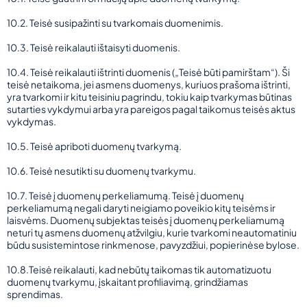
10.2. Teisė susipažinti su tvarkomais duomenimis.
10.3. Teisė reikalauti ištaisyti duomenis.
10.4. Teisė reikalauti ištrinti duomenis („Teisė būti pamirštam“). Ši
teisė netaikoma, jei asmens duomenys, kuriuos prašoma ištrinti,
yra tvarkomi ir kitu teisiniu pagrindu, tokiu kaip tvarkymas būtinas
sutarties vykdymui arba yra pareigos pagal taikomus teisės aktus
vykdymas.
10.5. Teisė apriboti duomenų tvarkymą.
10.6. Teisė nesutikti su duomenų tvarkymu.
10.7. Teisė į duomenų perkeliamumą. Teisė į duomenų
perkeliamumą negali daryti neigiamo poveikio kitų teisėms ir
laisvėms. Duomenų subjektas teisės į duomenų perkeliamumą
neturi tų asmens duomenų atžvilgiu, kurie tvarkomi neautomatiniu
būdu susistemintose rinkmenose, pavyzdžiui, popierinėse bylose.
10.8.Teisė reikalauti, kad nebūtų taikomas tik automatizuotu
duomenų tvarkymu, įskaitant profiliavimą, grindžiamas
sprendimas.