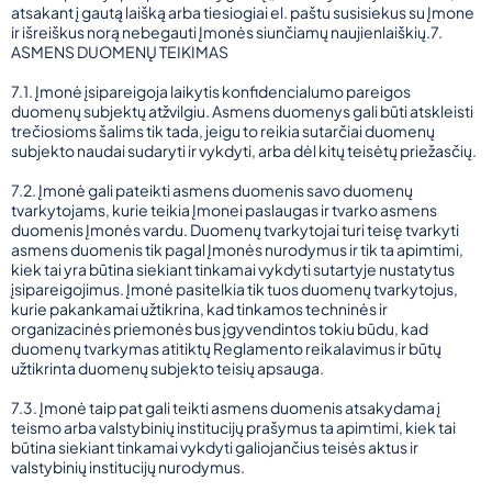
atsakant į gautą laišką arba tiesiogiai el. paštu susisiekus su Įmone
ir išreiškus norą nebegauti Įmonės siunčiamų naujienlaiškių.7.
ASMENS DUOMENŲ TEIKIMAS
7.1. Įmonė įsipareigoja laikytis konfidencialumo pareigos
duomenų subjektų atžvilgiu. Asmens duomenys gali būti atskleisti
trečiosioms šalims tik tada, jeigu to reikia sutarčiai duomenų
subjekto naudai sudaryti ir vykdyti, arba dėl kitų teisėtų priežasčių.
7.2. Įmonė gali pateikti asmens duomenis savo duomenų
tvarkytojams, kurie teikia Įmonei paslaugas ir tvarko asmens
duomenis Įmonės vardu. Duomenų tvarkytojai turi teisę tvarkyti
asmens duomenis tik pagal Įmonės nurodymus ir tik ta apimtimi,
kiek tai yra būtina siekiant tinkamai vykdyti sutartyje nustatytus
įsipareigojimus. Įmonė pasitelkia tik tuos duomenų tvarkytojus,
kurie pakankamai užtikrina, kad tinkamos techninės ir
organizacinės priemonės bus įgyvendintos tokiu būdu, kad
duomenų tvarkymas atitiktų Reglamento reikalavimus ir būtų
užtikrinta duomenų subjekto teisių apsauga.
7.3. Įmonė taip pat gali teikti asmens duomenis atsakydama į
teismo arba valstybinių institucijų prašymus ta apimtimi, kiek tai
būtina siekiant tinkamai vykdyti galiojančius teisės aktus ir
valstybinių institucijų nurodymus.