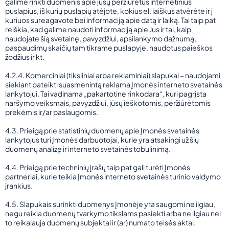
galime rinkti duomenis apie jūsų peržiūrėtus internetinius
puslapius, iš kurių puslapių atėjote, kokius el. laiškus atvėrėte ir į
kuriuos sureagavote bei informaciją apie datą ir laiką. Tai taip pat
reiškia, kad galime naudoti informaciją apie Jus ir tai, kaip
naudojate šią svetainę, pavyzdžiui, apsilankymo dažnumą,
paspaudimų skaičių tam tikrame puslapyje, naudotus paieškos
žodžius ir kt.
4.2.4. Komerciniai (tiksliniai arba reklaminiai) slapukai – naudojami
siekiant pateikti suasmenintą reklama Įmonės interneto svetainės
lankytojui. Tai vadinama „pakartotine rinkodara“, kuri pagrįsta
naršymo veiksmais, pavyzdžiui, jūsų ieškotomis, peržiūrėtomis
prekėmis ir/ar paslaugomis.
4.3. Prieigą prie statistinių duomenų apie Įmonės svetainės
lankytojus turi Įmonės darbuotojai, kurie yra atsakingi už šių
duomenų analizę ir interneto svetainės tobulinimą.
4.4. Prieigą prie techninių įrašų taip pat gali turėti Įmonės
partneriai, kurie teikia Įmonės interneto svetainės turinio valdymo
įrankius.
4.5. Slapukais surinkti duomenys Įmonėje yra saugomi ne ilgiau,
negu reikia duomenų tvarkymo tikslams pasiekti arba ne ilgiau nei
to reikalauja duomenų subjektai ir (ar) numato teisės aktai.