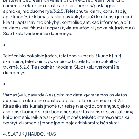
numeris, elektroninio pašto adresas, prekės/paslaugos
apmokėjimo duomenys.3.2.5. Telefonu teikiamų konsultacijų
apie Įmonės teikiamas paslaugas kokybės užtikrinimas, gerinant
klientų aptarnavimo kokybę, kontroliuojant, kad informacija būtų
teikiama kvalifikuotai ir operatyviai (telefoninių pokalbių įrašymas).
Šiuo tikslu tvarkomi šie duomenys:
•
Telefoninio pokalbio įrašas, telefono numeris iš kurio ir į kurį
skambina, telefoninio pokalbio data, telefoninio pokalbio
trukmė.3.2.6. Tiesioginė rinkodara. Šiuo tikslu tvarkomi šie
duomenys:
•
Vardas (-ai), pavardė (-ės), gimimo data, gyvenamosios vietos
adresas, elektroninio pašto adresas, telefono numeris.3.2.7.
Kitais tikslais, kuriais Įmonė turi teisę tvarkyti duomenų subjekto
asmens duomenis, kai duomenų subjektas išreiškė savo sutikimą,
kai duomenis reikia tvarkyti dėl Įmonės teisėto intereso arba kai
tvarkyti duomenis Įmonę įpareigoja atitinkami teisės aktai.
4. SLAPUKŲ NAUDOJIMAS