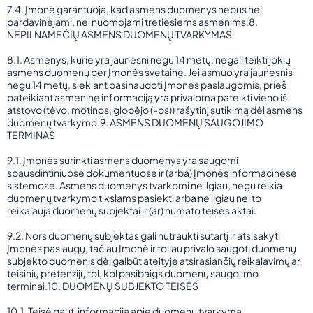
7.4. Įmonė garantuoja, kad asmens duomenys nebus nei
pardavinėjami, nei nuomojami tretiesiems asmenims.8.
NEPILNAMEČIŲ ASMENS DUOMENŲ TVARKYMAS
8.1. Asmenys, kurie yra jaunesni negu 14 metų, negali teikti jokių
asmens duomenų per Įmonės svetainę. Jei asmuo yra jaunesnis
negu 14 metų, siekiant pasinaudoti Įmonės paslaugomis, prieš
pateikiant asmeninę informaciją yra privaloma pateikti vieno iš
atstovo (tėvo, motinos, globėjo (-os)) rašytinį sutikimą dėl asmens
duomenų tvarkymo.9. ASMENS DUOMENŲ SAUGOJIMO
TERMINAS
9.1. Įmonės surinkti asmens duomenys yra saugomi
spausdintiniuose dokumentuose ir (arba) Įmonės informacinėse
sistemose. Asmens duomenys tvarkomi ne ilgiau, negu reikia
duomenų tvarkymo tikslams pasiekti arba ne ilgiau nei to
reikalauja duomenų subjektai ir (ar) numato teisės aktai.
9.2. Nors duomenų subjektas gali nutraukti sutartį ir atsisakyti
Įmonės paslaugų, tačiau Įmonė ir toliau privalo saugoti duomenų
subjekto duomenis dėl galbūt ateityje atsirasiančių reikalavimų ar
teisinių pretenzijų tol, kol pasibaigs duomenų saugojimo
terminai.10. DUOMENŲ SUBJEKTO TEISĖS
10.1. Teisė gauti informaciją apie duomenų tvarkymą.